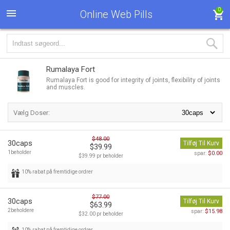
0
Online Web Pills
Rumalaya Fort
Rumalaya Fort is good for integrity of joints, flexibility of joints
and muscles.
Vælg Doser:
$48.00
30caps
Tilføj Til Kurv
$39.99
1beholder
$0.00
spar:
$39.99 pr beholder
10% rabat på fremtidige ordrer
$77.00
30caps
Tilføj Til Kurv
$63.99
2beholdere
$15.98
spar:
$32.00 pr beholder
10% rabat på fremtidige ordrer