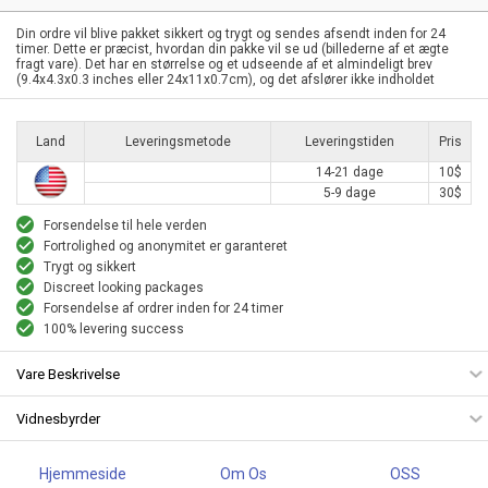
Din ordre vil blive pakket sikkert og trygt og sendes afsendt inden for 24
timer. Dette er præcist, hvordan din pakke vil se ud (billederne af et ægte
fragt vare). Det har en størrelse og et udseende af et almindeligt brev
(9.4x4.3x0.3 inches eller 24x11x0.7cm), og det afslører ikke indholdet
Land
Leveringsmetode
Leveringstiden
Pris
14-21 dage
10$
5-9 dage
30$
Forsendelse til hele verden
Fortrolighed og anonymitet er garanteret
Trygt og sikkert
Discreet looking packages
Forsendelse af ordrer inden for 24 timer
100% levering success
Vare Beskrivelse
Vidnesbyrder
Hjemmeside
Om Os
OSS