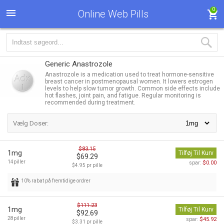
0
Online Web Pills
Generic Anastrozole
Anastrozole is a medication used to treat hormone-sensitive
breast cancer in postmenopausal women. It lowers estrogen
levels to help slow tumor growth. Common side effects include
hot flashes, joint pain, and fatigue. Regular monitoring is
recommended during treatment.
Vælg Doser:
$83.15
1mg
Tilføj Til Kurv
$69.29
14piller
$0.00
spar:
$4.95 pr pille
10% rabat på fremtidige ordrer
$111.23
1mg
Tilføj Til Kurv
$92.69
28piller
$45.92
spar:
$3.31 pr pille