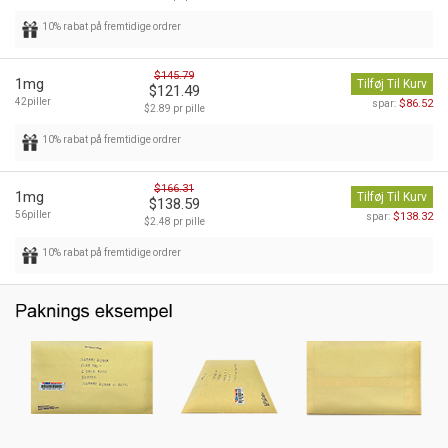
10% rabat på fremtidige ordrer
$145.79
1mg
Tilføj Til Kurv
$121.49
42piller
$86.52
spar:
$2.89 pr pille
10% rabat på fremtidige ordrer
$166.31
1mg
Tilføj Til Kurv
$138.59
56piller
$138.32
spar:
$2.48 pr pille
10% rabat på fremtidige ordrer