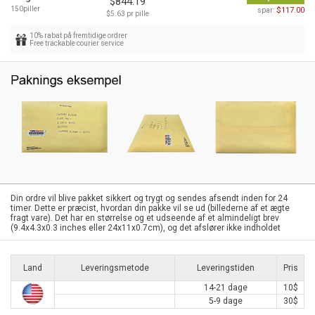
$844.19
150piller
$117.00
spar:
$5.63 pr pille
10% rabat på fremtidige ordrer
Free trackable courier service
Din ordre vil blive pakket sikkert og trygt og sendes afsendt inden for 24
timer. Dette er præcist, hvordan din pakke vil se ud (billederne af et ægte
fragt vare). Det har en størrelse og et udseende af et almindeligt brev
(9.4x4.3x0.3 inches eller 24x11x0.7cm), og det afslører ikke indholdet
Land
Leveringsmetode
Leveringstiden
Pris
14-21 dage
10$
5-9 dage
30$