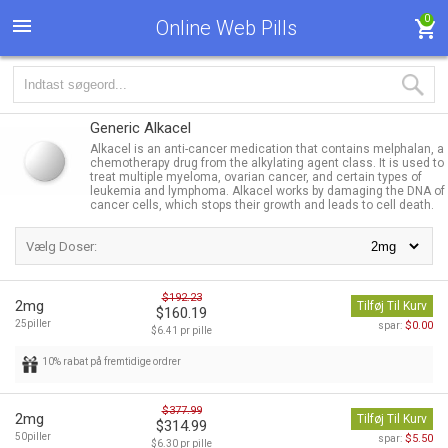
0
Online Web Pills
Generic Alkacel
Alkacel is an anti-cancer medication that contains melphalan, a
chemotherapy drug from the alkylating agent class. It is used to
treat multiple myeloma, ovarian cancer, and certain types of
leukemia and lymphoma. Alkacel works by damaging the DNA of
cancer cells, which stops their growth and leads to cell death.
Vælg Doser:
$192.23
2mg
Tilføj Til Kurv
$160.19
25piller
$0.00
spar:
$6.41 pr pille
10% rabat på fremtidige ordrer
$377.99
2mg
Tilføj Til Kurv
$314.99
50piller
$5.50
spar:
$6.30 pr pille